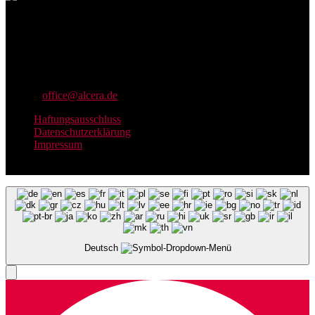
alcera Kommunikationstechnik GmbH
Empelder Straße 96
30455 Hannover
Telefon (0511) 45 80 66-0
Telefax (0511) 45 80 66-55
E-Mail:
office@alcera.de
Haftungsausschluss
Datenschutzerklärung
Impressum
alcera Kommunikationstechnik Copyright © 2023
Deutsch