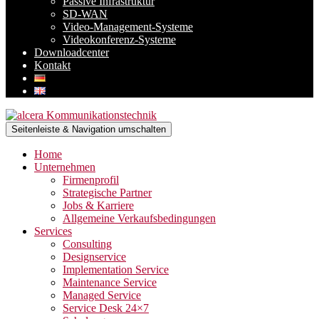
Passive Infrastruktur
SD-WAN
Video-Management-Systeme
Videokonferenz-Systeme
Downloadcenter
Kontakt
Seitenleiste & Navigation umschalten
Home
Unternehmen
Firmenprofil
Strategische Partner
Jobs & Karriere
Allgemeine Verkaufsbedingungen
Services
Consulting
Designservice
Implementation Service
Maintenance Service
Managed Service
Service Desk 24×7