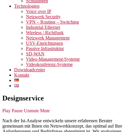
Schulungen
Technologien
Voice over IP
Netzwerk Security
VPN – Routing – Switching
Industrial Ethernet
Wireless / Richtfunk
Netzwerk Management
USV-Einrichtungen
Passive Infrastruktur
SD-WAN
Video-Management-Systeme
Videokonferenz-Systeme
Downloadcenter
Kontakt
Designservice
Play
Pause
Unmute
Mute
Nach der Ist-Analyse entwickeln unsere erfahrenen Berater
gemeinsam mit Ihnen ein Netzwerkkonzept, das optimal auf Ihre
Anforderungen und Bedürfnisse abgestimmt ist. Wir analysieren